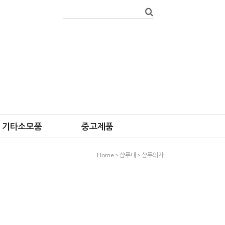
기타소모품
중고제품
Home
>
샴푸대
>
샴푸의자