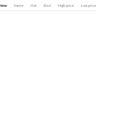
New
Name
Hot
Best
High price
Low price