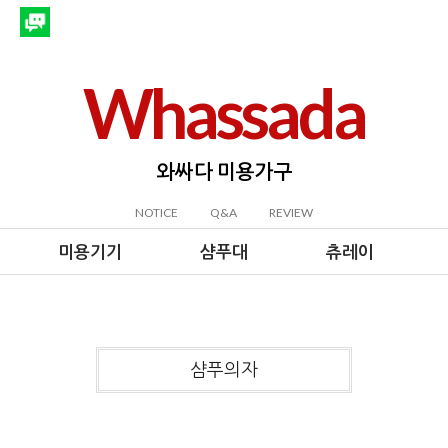
Whassada
와싸다 미용가구
NOTICE
Q&A
REVIEW
미용기기
샴푸대
츄레이
샴푸의자